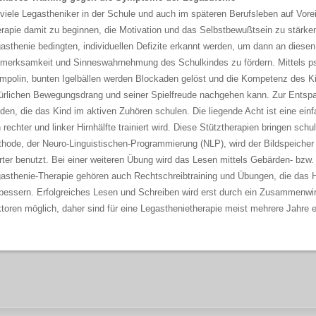
viele Legastheniker in der Schule und auch im späteren Berufsleben auf Vorei
rapie damit zu beginnen, die Motivation und das Selbstbewußtsein zu stärken
asthenie bedingten, individuellen Defizite erkannt werden, um dann an diesen F
merksamkeit und Sinneswahrnehmung des Schulkindes zu fördern. Mittels p
mpolin, bunten Igelbällen werden Blockaden gelöst und die Kompetenz des K
ürlichen Bewegungsdrang und seiner Spielfreude nachgehen kann. Zur Entsp
den, die das Kind im aktiven Zuhören schulen. Die liegende Acht ist eine 
 rechter und linker Hirnhälfte trainiert wird. Diese Stütztherapien bringen schul
hode, der Neuro-Linguistischen-Programmierung (NLP), wird der Bildspeicher
ter benutzt. Bei einer weiteren Übung wird das Lesen mittels Gebärden- bzw.
asthenie-Therapie gehören auch Rechtschreibtraining und Übungen, die das H
bessern. Erfolgreiches Lesen und Schreiben wird erst durch ein Zusammenwir
toren möglich, daher sind für eine Legasthenietherapie meist mehrere Jahre 