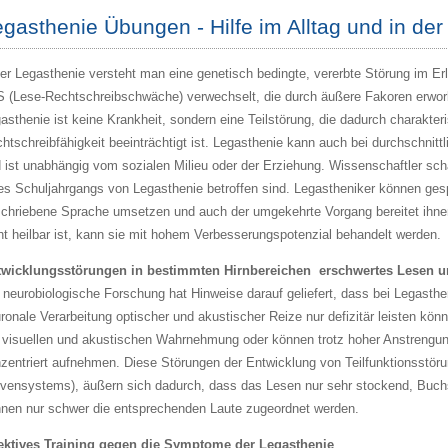
gasthenie Übungen - Hilfe im Alltag und in der
er Legasthenie versteht man eine genetisch bedingte, vererbte Störung im Erle
 (Lese-Rechtschreibschwäche) verwechselt, die durch äußere Fakoren erworben
asthenie ist keine Krankheit, sondern eine Teilstörung, die dadurch charakteri
htschreibfähigkeit beeinträchtigt ist. Legasthenie kann auch bei durchschnittl
 ist unabhängig vom sozialen Milieu oder der Erziehung. Wissenschaftler sch
es Schuljahrgangs von Legasthenie betroffen sind. Legastheniker können ges
chriebene Sprache umsetzen und auch der umgekehrte Vorgang bereitet ihne
ht heilbar ist, kann sie mit hohem Verbesserungspotenzial behandelt werden.
wicklungsstörungen in bestimmten Hirnbereichen  erschwertes Lesen 
 neurobiologische Forschung hat Hinweise darauf geliefert, dass bei Legasthe
ronale Verarbeitung optischer und akustischer Reize nur defizitär leisten k
 visuellen und akustischen Wahrnehmung oder können trotz hoher Anstrengung
zentriert aufnehmen. Diese Störungen der Entwicklung von Teilfunktionsstöru
vensystems), äußern sich dadurch, dass das Lesen nur sehr stockend, Buch
nen nur schwer die entsprechenden Laute zugeordnet werden.
ektives Training gegen die Symptome der Legasthenie