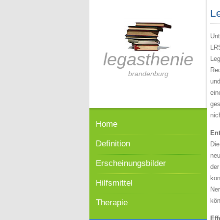
Le
Unt
LRS
legasthenie
Leg
Rec
brandenburg
und
ein
ges
nic
Home
Ent
Definition
Die
neu
Erscheinungsbilder
der
kon
Hilfsmittel
Ner
kön
Therapie
Eff