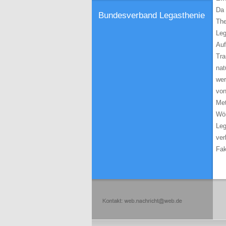
Da 
Bundesverband Legasthenie
The
Leg
Auf
Tra
nat
wer
von
Met
Wör
Leg
ver
Fak